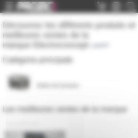
Panneau de gestion des cookies
Découvrez les différents produits et
meilleures ventes de la
marque
Electroconcept
Catégorie principale
Malles de transport
Les meilleures ventes de la marque
FLIGHT1LY575