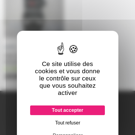
Fligh Case pour 1 Lyre
ElectroConcept HMI 575
Ce site utilise des
en stock
cookies et vous donne
203€
le contrôle sur ceux
que vous souhaitez
activer
A PROPOS DE NOUS
Qui sommes-nous ?
Tout accepter
Notre magasin
Mentions légales
Tout refuser