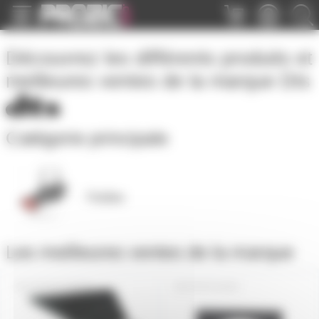
Panneau de gestion des cookies
Découvrez les différents produits et
meilleures ventes de la marque
Dts
Catégorie principale
Théâtre
Les meilleures ventes de la marque
PAR64CFNDTS
PFDTS1000