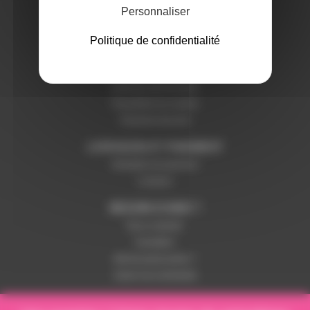
Personnaliser
Politique de confidentialité
SERVICES ET GARANTIES
Conditions générales de vente
Données personnelles
Paramétrer les cookies
Paiement sécurisé
LIVRAISON ET PAIEMENT
Modalités de paiement
Livraison
BESOIN D'AIDE ?
Nous contacter
Inscription
Mot de passe perdu ?
Suivre ma commande