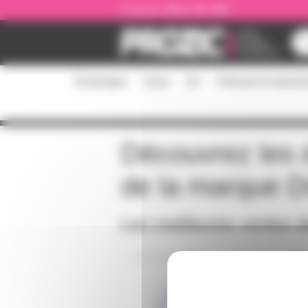
Panneau de gestion des cookies
Livraison offerte dès 59€
Éclairages
Sono
DJ
Podcast et stream
Découvrez les d
de la marque
D
Les meilleures ventes 
P28S240V500W