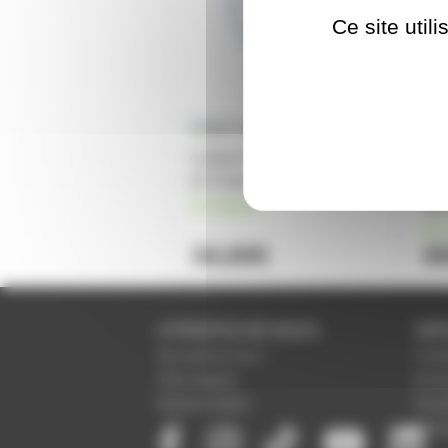
Ce site util
Lampe P28s 240V 500W
Lam
Dr Fisher 77945200
13
en stock
SK1
en 
34,80€
6
A PROPOS DE NOUS
SER
Qui sommes-nous ?
Condi
Notre magasin
Donné
Mentions légales
Param
Paiem