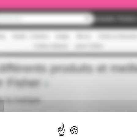
Nouveautés
Promos
ing
Studio - Claviers
Image
Micros
Scène et structur
Cartes cadeaux
pass Culture
ifférents produits et meil
r Fisher
de la marque
IRK131952-98
GBK