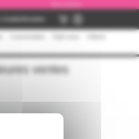
Nous contacter
Location
Occasion
es
Consommables
Flight cases
Câblerie
leures ventes