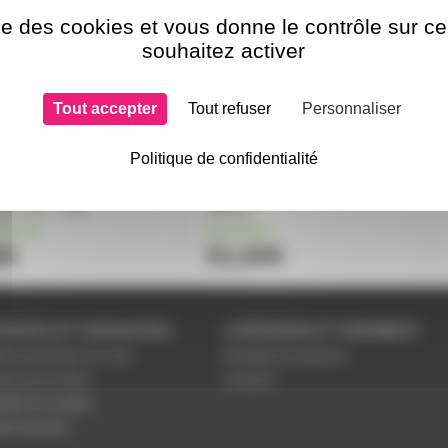
ise des cookies et vous donne le contrôle sur 
souhaitez activer
Tout accepter
Tout refuser
Personnaliser
pe Infra Rouge réf.
LAMPE aluline 12V 50W
Politique de confidentialité
195z/98 235V 1000W
25° B15d GBK reflecteur
5 Fils + fork
56mm
stock
en stock
5€
51,50€
VICES ET GARANTIES
LIVRAISON ET PAIEMENT
tions générales de vente
Modalités de paiement
es personnelles
Livraison
étrer les cookies
ent sécurisé