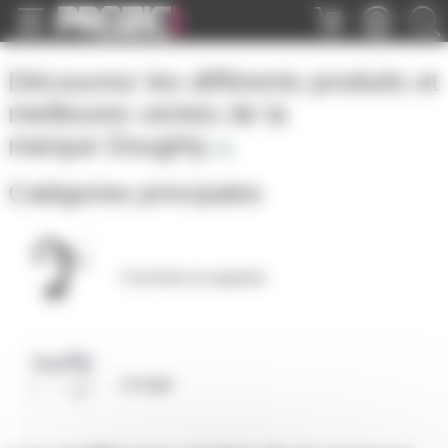
Panneau de gestion des cookies
Découvrez les différents produits et
meilleures ventes de la
marque
Doughty
Catégories principales
Crochets et supports
Levage