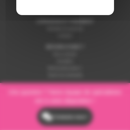
Paramétrer les cookies
Paiement sécurisé
LIVRAISON ET PAIEMENT
Modalités de paiement
Livraison
BESOIN D'AIDE ?
Nous contacter
Inscription
Mot de passe perdu ?
Suivre ma commande
Une question ? Notre équipe de spécialistes
est à votre disposition !
Contactez-nous !