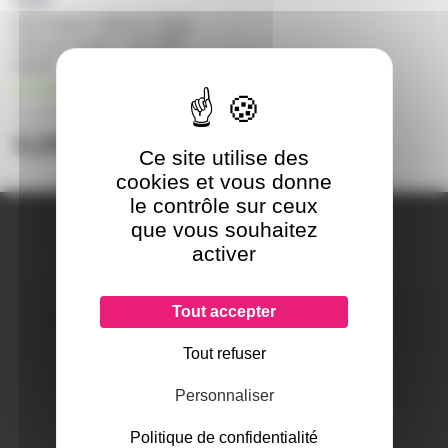
Alimentation USB sur 4 piles
LR6 pour boitier 2,4G DMX
RADIO
en stock
6,60€
à partir de
5
9,20€
l'unité
Ce site utilise des
cookies et vous donne
le contrôle sur ceux
A PROPOS DE NOUS
que vous souhaitez
Qui sommes-nous ?
activer
Notre magasin
Mentions légales
Tout accepter
Tout refuser
SERVICES ET GARANTIES
Personnaliser
Conditions générales de vente
Données personnelles
Politique de confidentialité