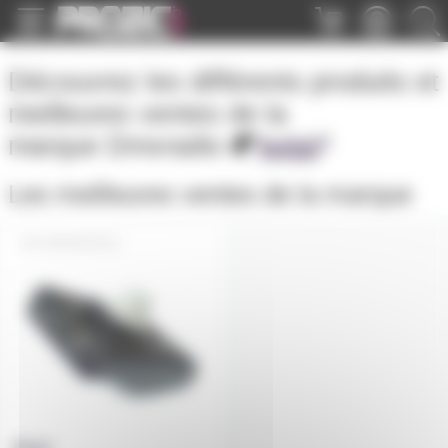
Panneau de gestion des cookies
Découvrez les différents produits et
meilleures ventes de la
marque
Dmxradio
Les meilleures ventes de la marque
WDMXIOPILE