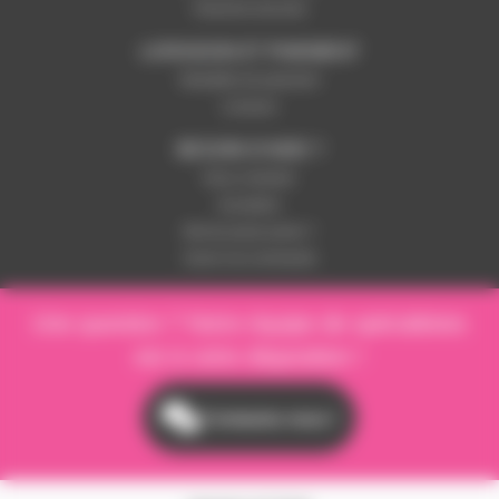
Paiement sécurisé
LIVRAISON ET PAIEMENT
Modalités de paiement
Livraison
BESOIN D'AIDE ?
Nous contacter
Inscription
Mot de passe perdu ?
Suivre ma commande
Une question ? Notre équipe de spécialistes
est à votre disposition !
Contactez-nous !