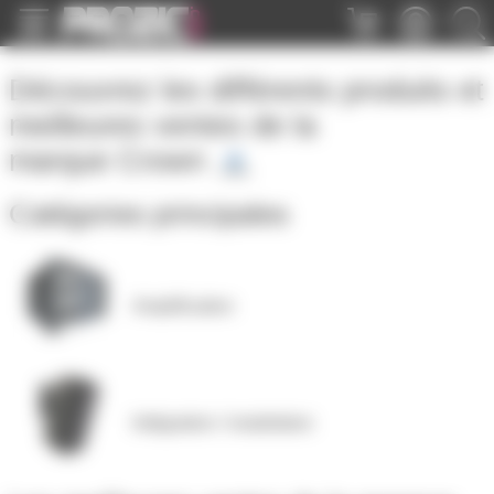
Panneau de gestion des cookies
Découvrez les différents produits et
meilleures ventes de la
marque
Crown
Catégories principales
Amplification
Intégration / installation