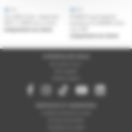
XLS 1002 Crown - Ampli avec
XTI4002 Crown Ampli de
DSP 2 x 350W sous 4 ohms
puissance 2X 1200W/4 ohms
avec DSP
uniquement sur devis
uniquement sur devis
A PROPOS DE NOUS
Qui sommes-nous ?
Notre magasin
Mentions légales
SERVICES ET GARANTIES
Conditions générales de vente
Données personnelles
Paramétrer les cookies