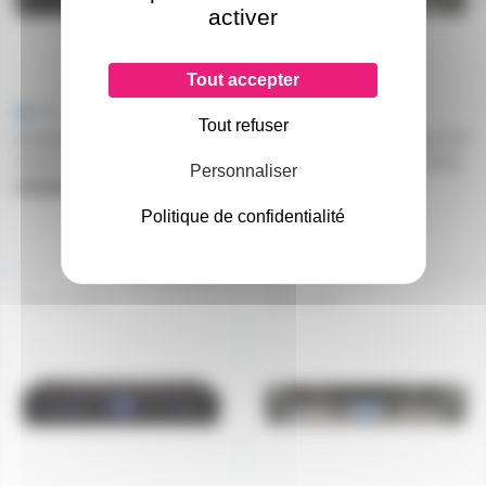
activer
Tout accepter
Tout refuser
Amplificateur 2x450w 4ohms
Ampli de puissance Crown XTI
Crown xli 1500
6002 2X 2100W sous 4 ohms
Personnaliser
avec DSP
uniquement sur devis
sur commande
Politique de confidentialité
2 149€
XLS1002
XTI4002