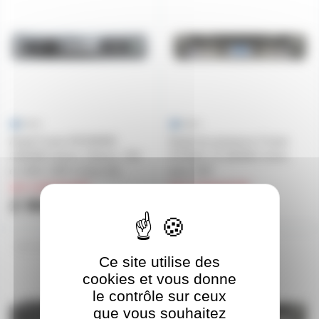
Ampli Crown DCI2600N
Ampli de puissance Crown
2X600W 4ohms, 8ohms, 70V
XTI2002 2X 800W/4 ohms
et 100V, DSP et blue link
avec DSP
sur commande
sur commande
2 982€
679€
XLI1500
XTI6002
Ce site utilise des
cookies et vous donne
le contrôle sur ceux
que vous souhaitez