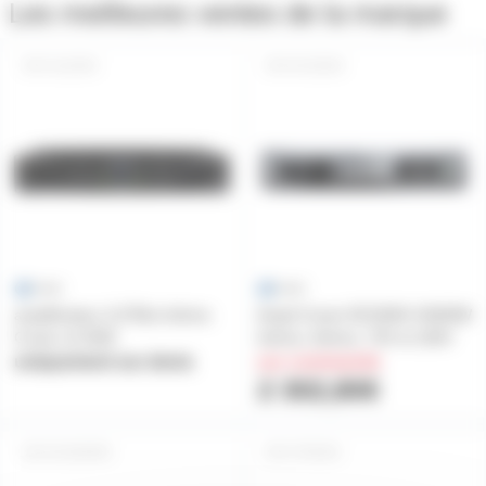
Les meilleures ventes de la marque
XLI2500
DCI2600
amplificateur 2x750w 4ohms
Ampli Crown DCI2600 2X600W
Crown xli 2500
4ohms, 8ohms, 70V et 100V
uniquement sur devis
sur commande
2 302,80€
DCI2600N
XTI2002