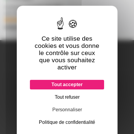
Guirlande guinguette 15m B22
avec 40 douilles sans lampe
1
uniquement sur devis
Ce site utilise des
cookies et vous donne
A PROPOS DE NOUS
le contrôle sur ceux
Qui sommes-nous ?
que vous souhaitez
Notre magasin
activer
Mentions légales
Tout accepter
Tout refuser
SERVICES ET GARANTIES
Conditions générales de vente
Personnaliser
Données personnelles
Paramétrer les cookies
Politique de confidentialité
Paiement sécurisé