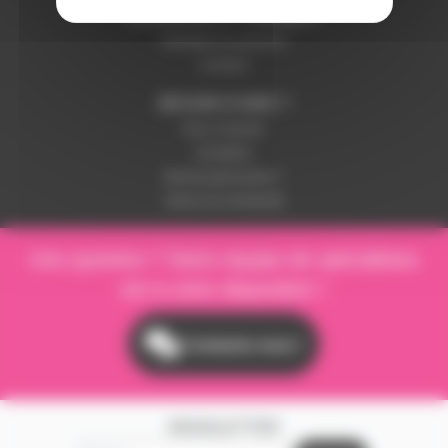
LIVRAISON ET PAIEMENT
Modalités de paiement
Livraison
BESOIN D'AIDE ?
Nous contacter
Inscription
Mot de passe perdu ?
Suivre ma commande
Une question ? Notre équipe de spécialistes
est à votre disposition !
Contactez-nous !
NEWSLETTER