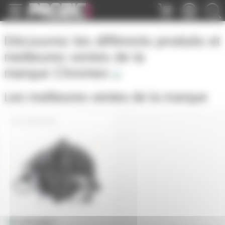
Panneau de gestion des cookies
Découvrez les différents produits et
meilleures ventes de la
marque
Chromex
Les meilleures ventes de la marque
GUB2215M