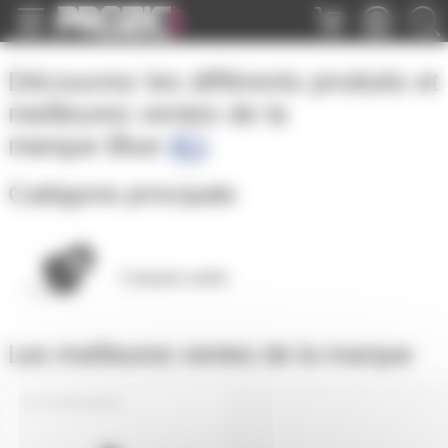
Panneau de gestion des cookies
Découvrez les différents produits et
meilleures ventes de la
marque
Blue
Catégorie principale
Casques audio
Les meilleures ventes de la marque
HUMMINBIRD