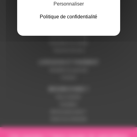
Personnaliser
Politique de confidentialité
SERVICES ET GARANTIES
Conditions générales de vente
Données personnelles
Paramétrer les cookies
Paiement sécurisé
LIVRAISON ET PAIEMENT
Modalités de paiement
Livraison
BESOIN D'AIDE ?
Nous contacter
Inscription
Mot de passe perdu ?
Suivre ma commande
Une question ? Notre équipe de spécialistes