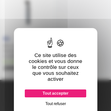
Micro statique Blue
Hummingbird petit diaphragme
Ce site utilise des
à condensateur
cookies et vous donne
en stock
le contrôle sur ceux
289€
que vous souhaitez
activer
A PROPOS DE NOUS
Tout accepter
Qui sommes-nous ?
Notre magasin
Tout refuser
Mentions légales