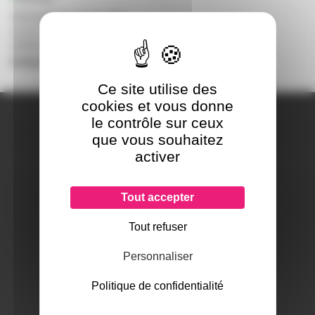
Videoprojecteur laser ultra
courte focale 4000lm BENQ
LW890UST
uniquement sur devis
Ce site utilise des
cookies et vous donne
A PROPOS DE NOUS
le contrôle sur ceux
Qui sommes-nous ?
que vous souhaitez
Notre magasin
activer
Mentions légales
Tout accepter
Tout refuser
SERVICES ET GARANTIES
Conditions générales de vente
Personnaliser
Données personnelles
Paramétrer les cookies
Politique de confidentialité
Paiement sécurisé