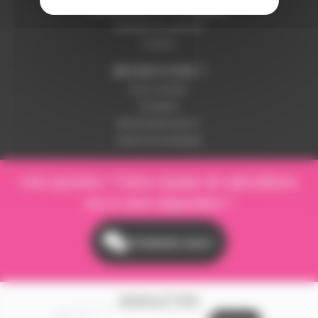
LIVRAISON ET PAIEMENT
Modalités de paiement
Livraison
BESOIN D'AIDE ?
Nous contacter
Inscription
Mot de passe perdu ?
Suivre ma commande
Une question ? Notre équipe de spécialistes
est à votre disposition !
Contactez-nous !
NEWSLETTER