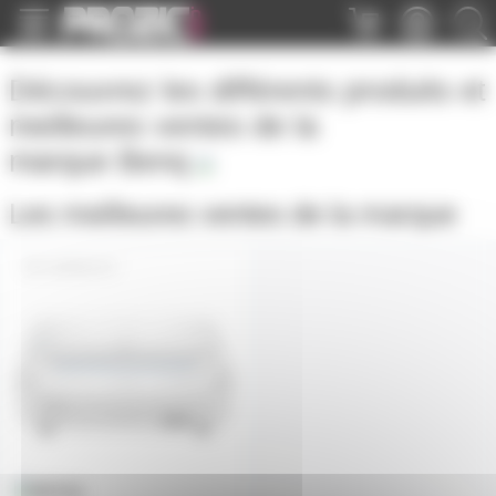
Panneau de gestion des cookies
Découvrez les différents produits et
meilleures ventes de la
marque
Benq
Les meilleures ventes de la marque
LW890UST