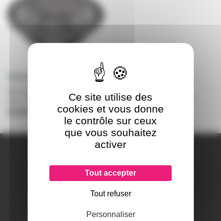
Haut parleur B&C 15 PS 100 8
Ce site utilise des
ohms 15 pouces
cookies et vous donne
uniquement sur devis
le contrôle sur ceux
que vous souhaitez
activer
A PROPOS DE NOUS
Qui sommes-nous ?
Notre magasin
Tout accepter
Mentions légales
Tout refuser
Personnaliser