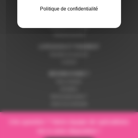
SERVICES ET GARANTIES
Politique de confidentialité
Conditions générales de vente
Données personnelles
Paramétrer les cookies
Paiement sécurisé
LIVRAISON ET PAIEMENT
Modalités de paiement
Livraison
BESOIN D'AIDE ?
Nous contacter
Inscription
Mot de passe perdu ?
Suivre ma commande
Une question ? Notre équipe de spécialistes
est à votre disposition !