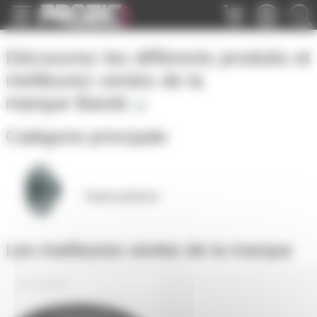
Panneau de gestion des cookies
Découvrez les différents produits et
meilleures ventes de la
marque
Bandc
Catégorie principale
Hauts-parleurs
Les meilleures ventes de la marque
15PS100