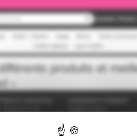
Nouveautés
Promos
ing
Studio - Claviers
Image
Micros
Scène et structur
Cartes cadeaux
pass Culture
ifférents produits et meil
vi
VICES ET GARANTIES
LIVRAISON ET PAIEMENT
tions générales de vente
Modalités de paiement
es personnelles
Livraison
étrer les cookies
ent sécurisé