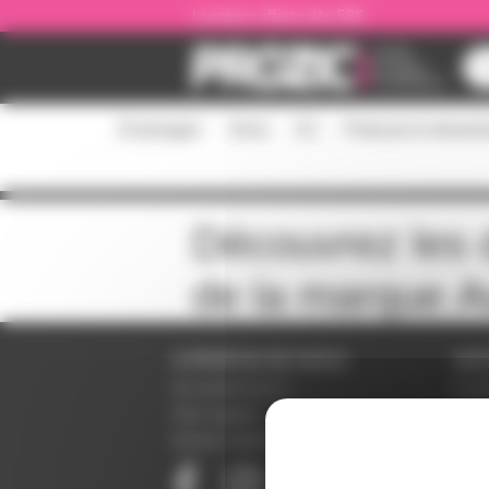
Panneau de gestion des cookies
Livraison offerte dès 59€
Éclairages
Sono
DJ
Podcast et stream
Découvrez les d
de la marque
A
A PROPOS DE NOUS
SER
Qui sommes-nous ?
Condi
Notre magasin
Donné
Mentions légales
Param
Paiem