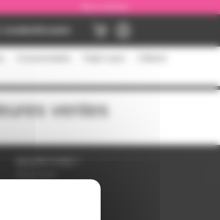
Nous contacter
Location
Occasion
es
Consommables
Flight cases
Câblerie
leures ventes
BESOIN D'AIDE ?
Nous contacter
Inscription
Mot de passe perdu ?
Suivre ma commande