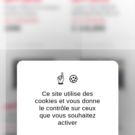
Dongle USB pour le transport
Logiciel Vidéo ARKAOS
de licence Arkaos
MEDIAMASTER PRO V5
sur commande
sur commande
159€
2 116,80€
ARKAOSMMEXV5
ARKAOSMMEXV6
Ce site utilise des
cookies et vous donne
le contrôle sur ceux
que vous souhaitez
Logiciel vidéo ARKAOS
Logiciel vidéo ARKAOS
Mediamaster Express V5
Mediamaster Express V6
activer
sur commande
uniquement sur devis