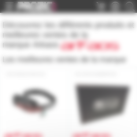
Panneau de gestion des cookies
Découvrez les différents produits et
meilleures ventes de la
marque
Arkaos
Les meilleures ventes de la marque
DONGLEARKAOS
ARKAOSMMPROV5