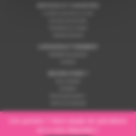
SERVICES ET GARANTIES
Conditions générales de vente
Données personnelles
Paramétrer les cookies
Paiement sécurisé
LIVRAISON ET PAIEMENT
Modalités de paiement
Livraison
BESOIN D'AIDE ?
Nous contacter
Inscription
Mot de passe perdu ?
Suivre ma commande
Une question ? Notre équipe de spécialistes
est à votre disposition !