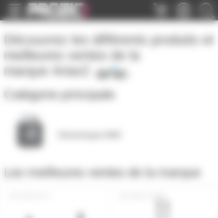
Panneau de gestion des cookies
Découvrez les différents produits et
meilleures ventes de la
marque
Ariax2
Catégorie principale
Electronique DMX
Les meilleures ventes de la marque
ARIA-X2-T
ARIA-X2-IPC