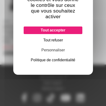
le contrôle sur ceux
que vous souhaitez
activer
ARIA X2 BRIDGE -
Tout accepter
Transmetteur répéteur DMX
sans fil comopatible Aria et
Tout refuser
Wifly
sur commande
Personnaliser
395€
Politique de confidentialité
A PROPOS DE NOUS
Qui sommes-nous ?
Notre magasin
Mentions légales