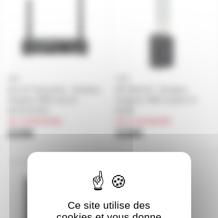
Aria X2 Transceiver - Emetteur
IPC ARIA X2 - Emetteur
récepteur DMX sans fil
récepteur DMX outdoor bi-
protocole Aria
bande
sur commande
sur commande
229€
539€
ARIA-X2-BG
Ce site utilise des
cookies et vous donne