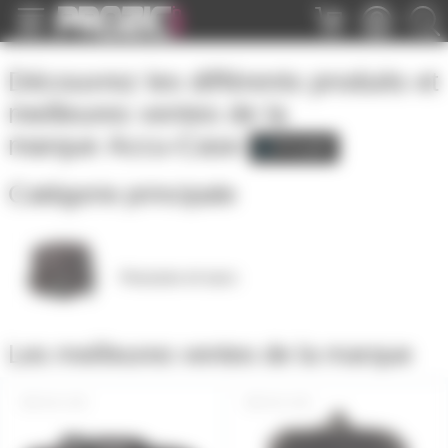
Panneau de gestion des cookies
Découvrez les différents produits et
meilleures ventes de la
marque
Accu-Case
Catégorie principale
Housses et sacs
Les meilleures ventes de la marque
AC-135
AC-125