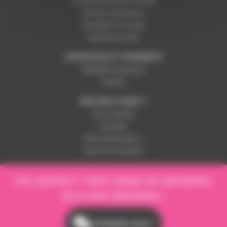
Conditions générales de vente
Données personnelles
Paramétrer les cookies
Paiement sécurisé
LIVRAISON ET PAIEMENT
Modalités de paiement
Livraison
BESOIN D'AIDE ?
Nous contacter
Inscription
Mot de passe perdu ?
Suivre ma commande
Une question ? Notre équipe de spécialistes
est à votre disposition !
Contactez-nous !