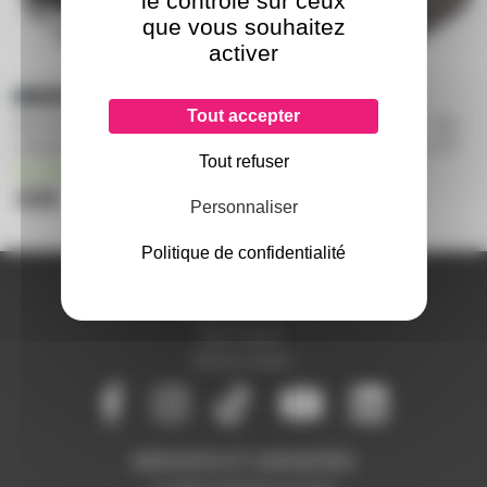
le contrôle sur ceux
que vous souhaitez
activer
Tout accepter
Sac de transport avec
ASC-AC-145 Accu case - Sac
compartiments 62 x 33 x 34cm
de transport 470 x 410 x 270
Tout refuser
en stock
en stock
43€
40,40€
Personnaliser
Politique de confidentialité
A PROPOS DE NOUS
Qui sommes-nous ?
Notre magasin
Mentions légales
SERVICES ET GARANTIES