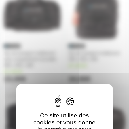
Sac de transport molletonné
Sac de transport molletonné
avec compartiment amovible
330 x 330 x 300
480 x 250 x 180
en stock
en stock
23,90€
34,90€
ASC-AC-142
ASC-AC-145
Ce site utilise des
cookies et vous donne