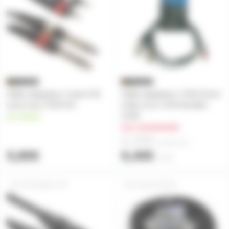
Câble adaptateur 2 jack 6.35
Câble adaptateur 2 RCA Cinch
mono vers 2 RCA 3m
males vers 2 XLR femelles
1m50
en stock
sur commande
6,30€
à partir de
2
5,80€
6,40€
l'unité
CBLDMX0.5-5P
CBLXLR20JA