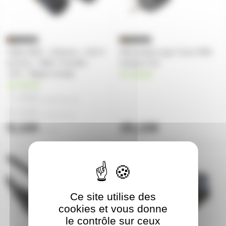
Câble DMX - 110ohms - XLR 3
Alimentation type True1 IP65
broches - Mâle / Femelle -
longueur 5m
1,5m - Bague orange
en stock
en stock
7,30€
à partir de
10
8,40€
à partir de
5
9,10€
25,10€
l'unité
CBLDMX0.5VI
ALIMTR1-2M
Ce site utilise des
cookies et vous donne
le contrôle sur ceux