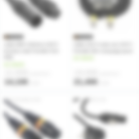
cable DMX 110ohms XLR 5
Câble XLR 3 male vers XLR 3
broches male Femelle 0,5m
Femelle 20m marquage jaune
IP65
en stock
en stock
12,90€
19,00€
à partir de
5
à partir de
4
14,10€
21,40€
l'unité
l'unité
CBLDMX1.5OR
ALIMTR1-5M