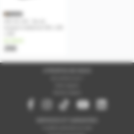
ASC-AC-126 - Sac de
transport molletonné 355 x 205
x 200
en stock
25€
A PROPOS DE NOUS
Qui sommes-nous ?
Notre magasin
Mentions légales
SERVICES ET GARANTIES
Conditions générales de vente