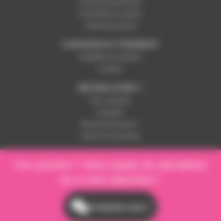
Données personnelles
Paramétrer les cookies
Paiement sécurisé
LIVRAISON ET PAIEMENT
Modalités de paiement
Livraison
BESOIN D'AIDE ?
Nous contacter
Inscription
Mot de passe perdu ?
Suivre ma commande
Une question ? Notre équipe de spécialistes
est à votre disposition !
Contactez-nous !