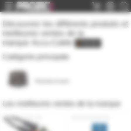
Panneau de gestion des cookies
Découvrez les différents produits et
meilleures ventes de la
marque
Accu-Cable
Catégorie principale
Housses et sacs
Les meilleures ventes de la marque
CBL2J-2RCA-3M
CBL2XLRF2RCAM