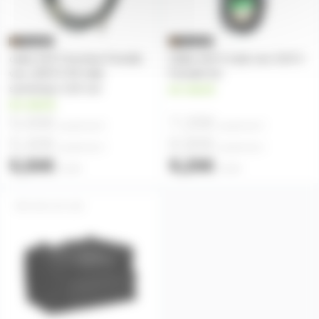
cable XLR 3 broches Femelle
Câble XLR 3 male vers XLR 3
vers JACK 6.35 mâle
Femelle 5m
symetrique 1m5 noir
en stock
en stock
5,00€
7,20€
à partir de
6
à partir de
5
5,40€
8,80€
à partir de
3
à partir de
2
5,50€
9,20€
l'unité
l'unité
ASC-AC-126